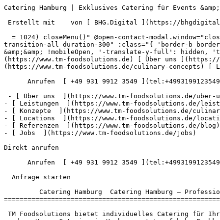
Catering Hamburg | Exklusives Catering für Events &amp; Messen             ![TM Foodsolutions](https://www.tm-foodsolutions.de/images/tm-logo.webp)

 Erstellt mit    von [ BHG.Digital ](https://bhgdigital.de)

  = 1024) closeMenu()" @open-contact-modal.window="closeMenu()" role="navigation" aria-label="Hauptnavigation" class="fixed inset-x-0 top-0 z-40 bg-brand-900 transition-all duration-300" :class="{ 'border-b border-brand-800/60 shadow-lg shadow-black/30': scrolled || mobileOpen, 'border-b border-transparent': !scrolled &amp;&amp; !mobileOpen, '-translate-y-full': hidden, 'translate-y-0': !hidden, }" &gt;  [ ![TM Foodsolutions](https://www.tm-foodsolutions.de/images/tm-logo.webp) ](https://www.tm-foodsolutions.de) [ Über uns ](https://www.tm-foodsolutions.de/uber-uns) [ Leistungen ](https://www.tm-foodsolutions.de/leistungen) [ Konzepte ](https://www.tm-foodsolutions.de/culinary-concepts) [ Locations ](https://www.tm-foodsolutions.de/locations) [ Referenzen ](https://www.tm-foodsolutions.de/blog)

      Anrufen  [ +49 931 9912 3549 ](tel:+4993199123549)   Anfragen

 - [ Über uns  ](https://www.tm-foodsolutions.de/uber-uns)
- [ Leistungen  ](https://www.tm-foodsolutions.de/leistungen)
- [ Konzepte  ](https://www.tm-foodsolutions.de/culinary-concepts)
- [ Locations  ](https://www.tm-foodsolutions.de/locations)
- [ Referenzen  ](https://www.tm-foodsolutions.de/blog)
- [ Jobs  ](https://www.tm-foodsolutions.de/jobs)

Direkt anrufen

      Anrufen  [ +49 931 9912 3549 ](tel:+4993199123549)

  Anfrage starten

         Catering Hamburg  Catering Hamburg – Professionelles Event- &amp; Messe-Catering für Ihre Großveranstaltung
===========================================================================================

 TM Foodsolutions bietet individuelles Catering für Ihr Event in Hamburg. Wir lassen Ihre Veranstaltung wie Firmenfeiern, Sommerfeste oder Messen zum Highlight werden. Unser Catering in Hamburg setzt auf hohe Fachkompetenz, kreative Menüs und Individualität bei Ihrer Veranstaltung, wie zum Beispiel mit unserem Foodtruck in Hamburg.

   Anfrage starten       [ Unsere Leistungen  ](#leistungen)

 Bundesweit im Einsatz Events · Messen · Festivals Über 10 Jahre Erfahrung

 ![Catering Hamburg – TM Foodsolutions](https://www.tm-foodsolutions.de/images/content/foodtrucks/hero_fertig-motors-airstream-foodtruck-gaeste.webp)

   Catering für Konzerne, Marken und Großveranstaltungen

   ![Schaeffler](https://www.tm-foodsolutions.de/images/content/home/logos/schaeffler.webp)

 ![Bosch](https://www.tm-foodsolutions.de/images/content/home/logos/bosch.webp)

 ![Mattel](https://www.tm-foodsolutions.de/images/content/home/logos/mattel.webp)

 ![Lidl](https://www.tm-foodsolutions.de/images/content/home/logos/lidl.webp)

 ![Melitta](https://www.tm-foodsolutions.de/images/content/home/logos/melitta.webp)

 ![Cybex](https://www.tm-foodsolutions.de/images/content/home/logos/cybex.webp)

 ![Porcelanosa](https://www.tm-foodsolutions.de/images/content/home/logos/porcelanosa.webp)

 ![Boehringer Ingelheim](https://www.tm-foodsolutions.de/images/content/home/logos/boehringer-ingelheim.webp)

 ![Audio Service](https://www.tm-foodsolutions.de/images/content/home/logos/audio-service.webp)

 ![Mazak](https://www.tm-foodsolutions.de/images/content/home/logos/mazak.webp)

   ![](https://www.tm-foodsolutions.de/images/content/home/logos/schaeffler.webp)

 ![](https://www.tm-foodsolutions.de/images/content/home/logos/bosch.webp)

 ![](https://www.tm-foodsolutions.de/images/content/home/logos/mattel.webp)

 ![](https://www.tm-foodsolutions.de/images/content/home/logos/lidl.webp)

 ![](https://www.tm-foodsolutions.de/images/content/home/logos/melitta.webp)

 ![](https://www.tm-foodsolutions.de/image